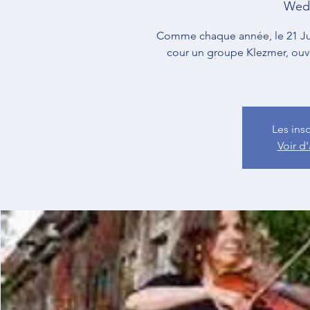
Wed,
Comme chaque année, le 21 Jui
cour un groupe Klezmer, ouve
Les ins
Voir d