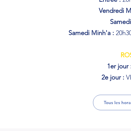
Vendredi Mi
Samedi 
Samedi Minh'a :
20h30 
RO
1er jour 
2e jour :
V
Tous les hor