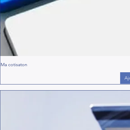
Ma cotisaton
Aj