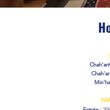
Ho
Chah'ari
Chah'ar
Min'ha
PA
Entrée :
20