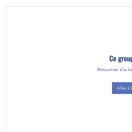
Ce group
Retournez à la l
Aller à