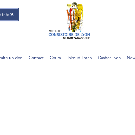
t info
Faire un don
Contact
Cours
Talmud Torah
Casher Lyon
New