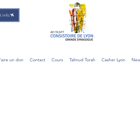
t info
Faire un don
Contact
Cours
Talmud Torah
Casher Lyon
New