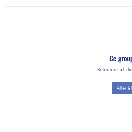
Ce group
Retournez à la l
Aller à