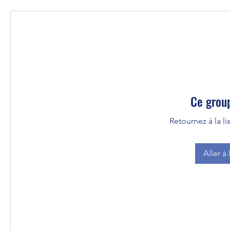
Ce group
Retournez à la l
Aller à