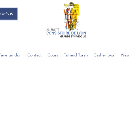
t info
Faire un don
Contact
Cours
Talmud Torah
Casher Lyon
New