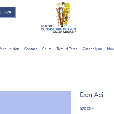
t info
Faire un don
Contact
Cours
Talmud Torah
Casher Lyon
New
Don Aci
Prix
520,00 €